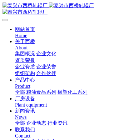
网站首页
Home
关于西桥
About
集团概况
企业文化
资质荣誉
企业资质
企业荣誉
组织架构
合作伙伴
产品中心
Product
全部
粮油食品系列
橡塑化工系列
厂房设备
Plant equipment
新闻资讯
News
全部
企业动态
行业资讯
联系我们
Contact