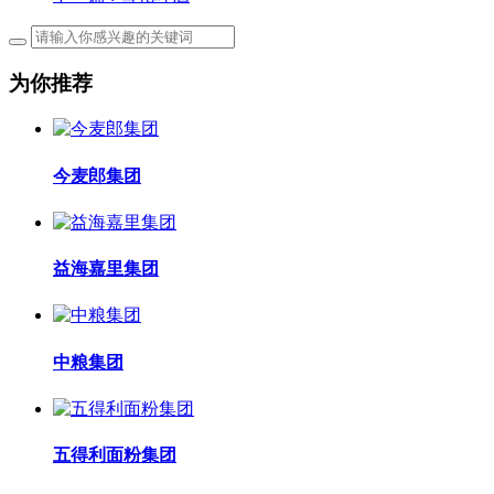
为你推荐
今麦郎集团
益海嘉里集团
中粮集团
五得利面粉集团