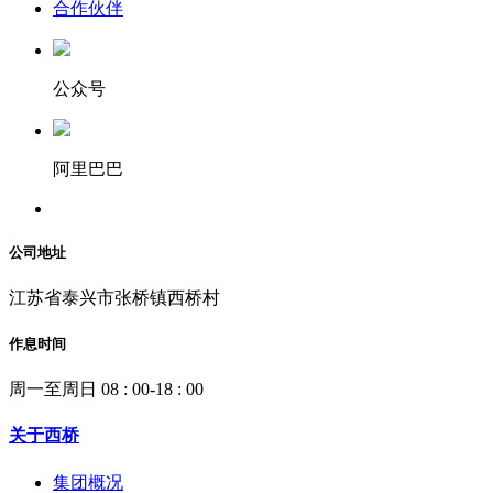
合作伙伴
公众号
阿里巴巴
公司地址
江苏省泰兴市张桥镇西桥村
作息时间
周一至周日 08 : 00-18 : 00
关于西桥
集团概况