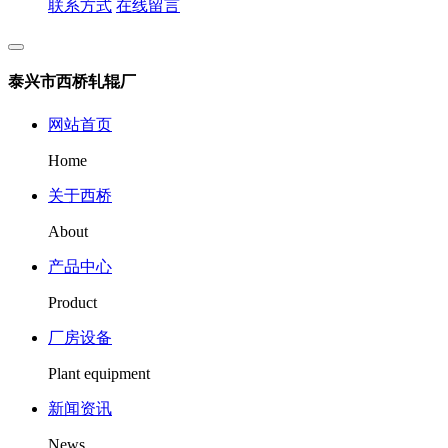
联系方式
在线留言
泰兴市西桥轧辊厂
网站首页
Home
关于西桥
About
产品中心
Product
厂房设备
Plant equipment
新闻资讯
News